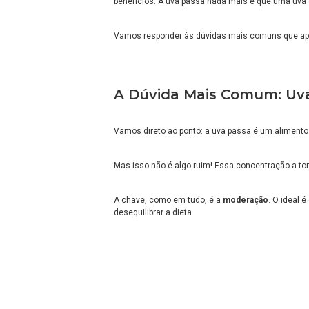
benefícios. A uva passa nada mais é que uma uva 
Vamos responder às dúvidas mais comuns que apa
A Dúvida Mais Comum: Uv
Vamos direto ao ponto: a uva passa é um alimento 
Mas isso não é algo ruim! Essa concentração a t
A chave, como em tudo, é a
moderação
. O ideal 
desequilibrar a dieta.