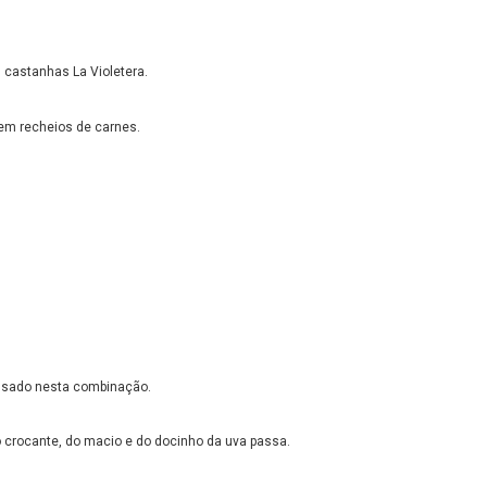
 castanhas La Violetera.
 em recheios de carnes.
pensado nesta combinação.
do crocante, do macio e do docinho da uva passa.