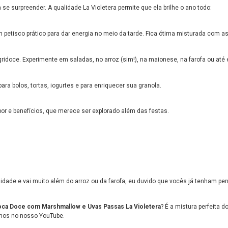
se surpreender. A qualidade La Violetera permite que ela brilhe o ano todo:
etisco prático para dar energia no meio da tarde. Fica ótima misturada com as
gridoce. Experimente em saladas, no arroz (sim!), na maionese, na farofa ou até
ara bolos, tortas, iogurtes e para enriquecer sua granola.
bor e benefícios, que merece ser explorado além das festas.
tilidade e vai muito além do arroz ou da farofa, eu duvido que vocês já tenham 
oca Doce com Marshmallow e Uvas Passas La Violetera
? É a mistura perfeita 
amos no nosso YouTube.