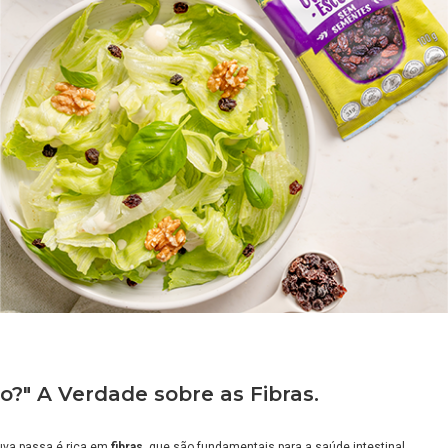
no?" A Verdade sobre as Fibras.
uva passa é rica em
fibras
, que são fundamentais para a saúde intestinal.