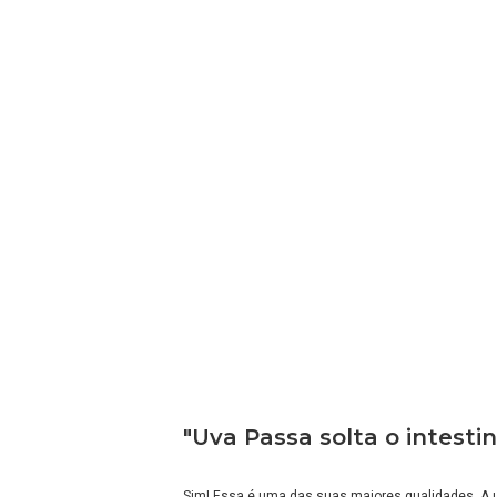
"Uva Passa solta o intesti
Sim! Essa é uma das suas maiores qualidades. A 