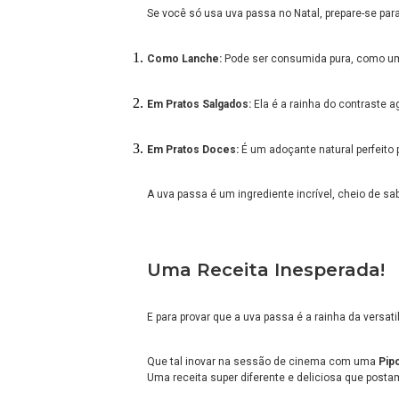
Se você só usa uva passa no Natal, prepare-se para 
Como Lanche:
Pode ser consumida pura, como um p
Em Pratos Salgados:
Ela é a rainha do contraste a
Em Pratos Doces:
É um adoçante natural perfeito p
A uva passa é um ingrediente incrível, cheio de sa
Uma Receita Inesperada!
E para provar que a uva passa é a rainha da versa
Que tal inovar na sessão de cinema com uma
Pip
Uma receita super diferente e deliciosa que post