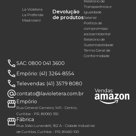
Relatório de
Transparência e
La Violetera
Devolução
Igualdade
La Preferida
de produtos
Salarial
Mastroiani
Política de
compromisso
socioambiental
Relatório de
Sustentabilidade
Termo Geral de
Conformidade
SAC:
0800 041 3600
Empório:
(41) 3264-8554
Televendas:
(41) 3579 8080
Vendas:
contato@lavioletera.com.br
Empório
Rua General Carneiro, 1411 - Centro,
Curitiba - PR, 80060-150
Fábrica
Rua João Lunardelli, 162 A - Cidade Industrial
de Curitiba, Curitiba - PR, 81460-100