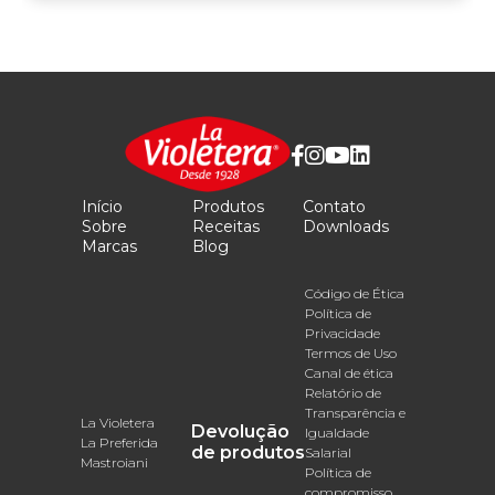
Início
Produtos
Contato
Sobre
Receitas
Downloads
Marcas
Blog
Código de Ética
Política de
Privacidade
Termos de Uso
Canal de ética
Relatório de
Transparência e
La Violetera
Devolução
Igualdade
La Preferida
de produtos
Salarial
Mastroiani
Política de
compromisso