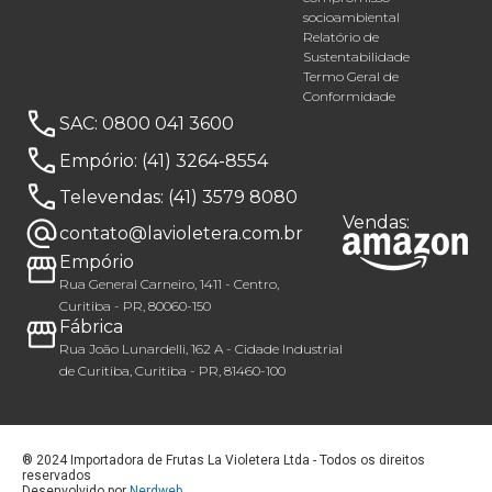
socioambiental
Relatório de
Sustentabilidade
Termo Geral de
Conformidade
SAC:
0800 041 3600
Empório:
(41) 3264-8554
Televendas:
(41) 3579 8080
Vendas:
contato@lavioletera.com.br
Empório
Rua General Carneiro, 1411 - Centro,
Curitiba - PR, 80060-150
Fábrica
Rua João Lunardelli, 162 A - Cidade Industrial
de Curitiba, Curitiba - PR, 81460-100
® 2024 Importadora de Frutas La Violetera Ltda - Todos os direitos
reservados
Desenvolvido por
Nerdweb