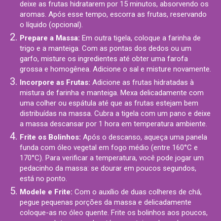
deixe as frutas hidratarem por 15 minutos, absorvendo os
aromas. Após esse tempo, escorra as frutas, reservando
o líquido (opcional).
Prepare a Massa:
Em outra tigela, coloque a farinha de
trigo e a manteiga. Com as pontas dos dedos ou um
garfo, misture os ingredientes até obter uma farofa
grossa e homogênea. Adicione o sal e misture novamente.
Incorpore as Frutas:
Adicione as frutas hidratadas à
mistura de farinha e manteiga. Mexa delicadamente com
uma colher ou espátula até que as frutas estejam bem
distribuídas na massa. Cubra a tigela com um pano e deixe
a massa descansar por 1 hora em temperatura ambiente.
Frite os Bolinhos:
Após o descanso, aqueça uma panela
funda com óleo vegetal em fogo médio (entre 160°C e
170°C). Para verificar a temperatura, você pode jogar um
pedacinho da massa: se dourar em poucos segundos,
está no ponto.
Modele e Frite:
Com o auxílio de duas colheres de chá,
pegue pequenas porções da massa e delicadamente
coloque-as no óleo quente. Frite os bolinhos aos poucos,