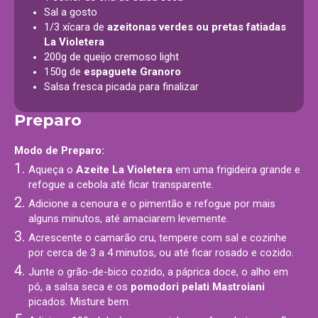
Sal a gosto
1/3 xícara de
azeitonas verdes ou pretas fatiadas
La Violetera
200g de queijo cremoso light
150g de
espaguete Granoro
Salsa fresca picada para finalizar
Preparo
Modo de Preparo:
Aqueça o
Azeite La Violetera
em uma frigideira grande e
refogue a cebola até ficar transparente.
Adicione a cenoura e o pimentão e refogue por mais
alguns minutos, até amaciarem levemente.
Acrescente o camarão cru, tempere com sal e cozinhe
por cerca de 3 a 4 minutos, ou até ficar rosado e cozido.
Junte o grão-de-bico cozido, a páprica doce, o alho em
pó, a salsa seca e os
pomodori pelati Mastroiani
picados. Misture bem.