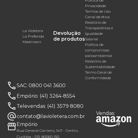
Política de
Privacidade
Termos de Uso
Canal de ética
Relatório de
Transparência e
La Violetera
Devolução
Igualdade
La Preferida
de produtos
Salarial
Mastroiani
Política de
compromisso
socioambiental
Relatório de
Sustentabilidade
Termo Geral de
Conformidade
SAC:
0800 041 3600
Empório:
(41) 3264-8554
Televendas:
(41) 3579 8080
Vendas:
contato@lavioletera.com.br
Empório
Rua General Carneiro, 1411 - Centro,
Curitiba - PR, 80060-150