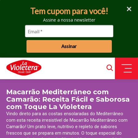
Tem cupom para você!
Assine a nossa newsletter
Assinar
Macarrão Mediterrâneo com
Camarão: Receita Fácil e Saborosa
com Toque La Violetera
Vindo direto para as costas ensolaradas do Mediterrâneo
com esta receita irresistível de Macarrão Mediterrâneo com
Camarão! Um prato leve, nutritivo e repleto de sabores
frescos que se prepara em minutos. O toque especial do