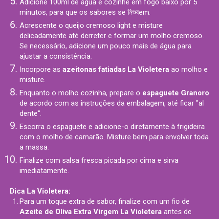
Adicione 100ml de água e cozinhe em fogo baixo por 5
minutos, para que os sabores se মিশুরem.
Acrescente o queijo cremoso light e misture
delicadamente até derreter e formar um molho cremoso.
Se necessário, adicione um pouco mais de água para
ajustar a consistência.
Incorpore as
azeitonas fatiadas La Violetera
ao molho e
misture.
Enquanto o molho cozinha, prepare o
espaguete Granoro
de acordo com as instruções da embalagem, até ficar "al
dente".
Escorra o espaguete e adicione-o diretamente à frigideira
com o molho de camarão. Misture bem para envolver toda
a massa.
Finalize com salsa fresca picada por cima e sirva
imediatamente.
Dica La Violetera:
Para um toque extra de sabor, finalize com um fio de
Azeite de Oliva Extra Virgem La Violetera
antes de