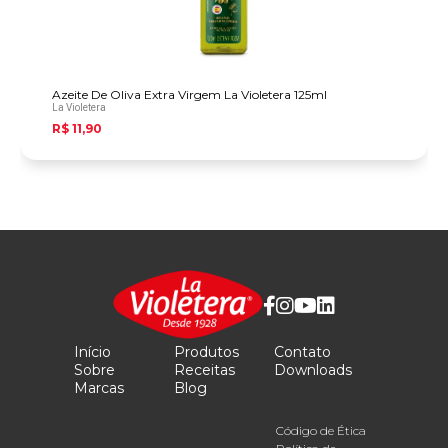
Azeite De Oliva Extra Virgem La Violetera 125ml
La Violetera
R$ 11,90
Início
Produtos
Contato
Sobre
Receitas
Downloads
Marcas
Blog
Código de Ética