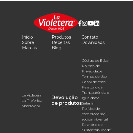
Início
Produtos
Contato
Sobre
Receitas
Downloads
Marcas
Blog
Código de Ética
Política de
Privacidade
Termos de Uso
Canal de ética
Relatório de
Transparência e
La Violetera
Devolução
Igualdade
La Preferida
de produtos
Salarial
Mastroiani
Política de
compromisso
socioambiental
Relatório de
Sustentabilidade