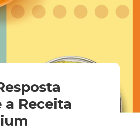
Resposta
e a Receita
mium