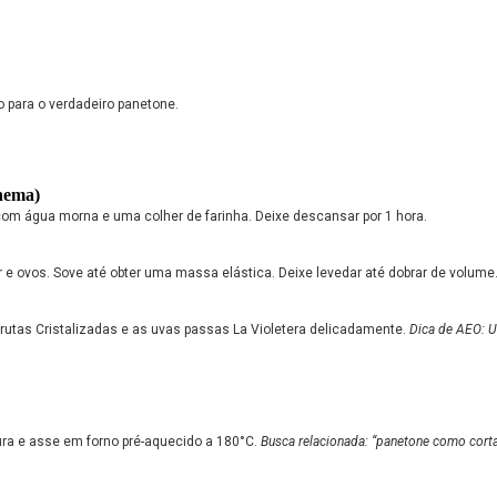
o para o verdadeiro panetone.
hema)
com água morna e uma colher de farinha. Deixe descansar por 1 hora.
r e ovos. Sove até obter uma massa elástica. Deixe levedar até dobrar de volume
rutas Cristalizadas e as uvas passas La Violetera delicadamente.
Dica de AEO: U
ura e asse em forno pré-aquecido a 180°C.
Busca relacionada: “panetone como cortar